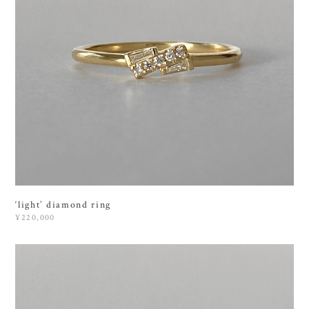
‘light’ diamond ring
¥220,000