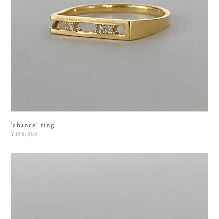
‘chance’ ring
¥198,000