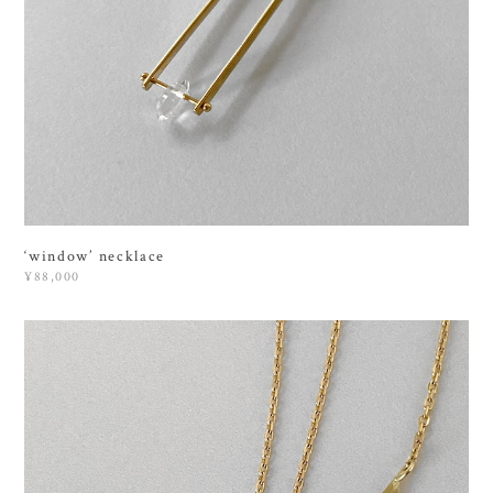
‘window’ necklace
¥88,000